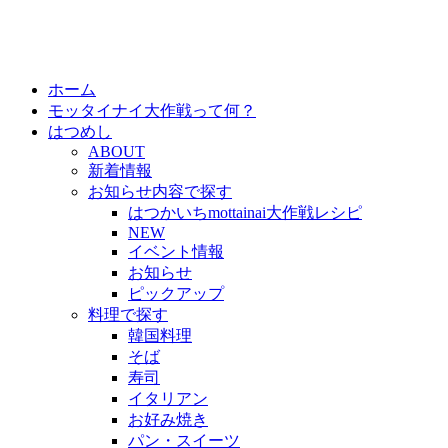
ホーム
モッタイナイ大作戦って何？
はつめし
ABOUT
新着情報
お知らせ内容で探す
はつかいちmottainai大作戦レシピ
NEW
イベント情報
お知らせ
ピックアップ
料理で探す
韓国料理
そば
寿司
イタリアン
お好み焼き
パン・スイーツ