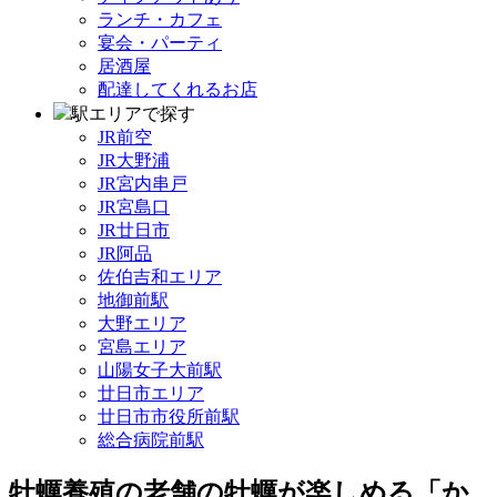
ランチ・カフェ
宴会・パーティ
居酒屋
配達してくれるお店
駅エリアで探す
JR前空
JR大野浦
JR宮内串戸
JR宮島口
JR廿日市
JR阿品
佐伯吉和エリア
地御前駅
大野エリア
宮島エリア
山陽女子大前駅
廿日市エリア
廿日市市役所前駅
総合病院前駅
牡蠣養殖の老舗の牡蠣が楽しめる「か