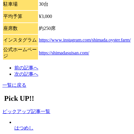
駐車場
30台
平均予算
¥3,000
座席数
約250席
インスタグラム
https://www.instagram.com/shimada.oyster.farm/
公式ホームペー
https://shimadasuisan.com/
ジ
前の記事へ
次の記事へ
一覧に戻る
Pick UP!!
ピックアップ記事一覧
はつめし