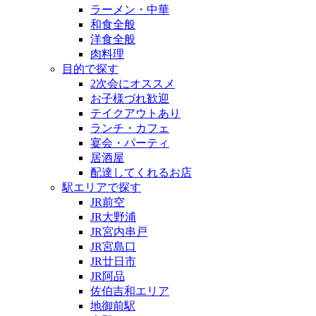
ラーメン・中華
和食全般
洋食全般
肉料理
目的で探す
2次会にオススメ
お子様づれ歓迎
テイクアウトあり
ランチ・カフェ
宴会・パーティ
居酒屋
配達してくれるお店
駅エリアで探す
JR前空
JR大野浦
JR宮内串戸
JR宮島口
JR廿日市
JR阿品
佐伯吉和エリア
地御前駅