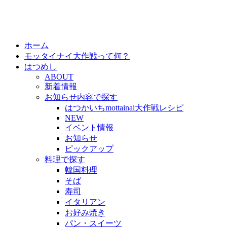
ホーム
モッタイナイ大作戦って何？
はつめし
ABOUT
新着情報
お知らせ内容で探す
はつかいちmottainai大作戦レシピ
NEW
イベント情報
お知らせ
ピックアップ
料理で探す
韓国料理
そば
寿司
イタリアン
お好み焼き
パン・スイーツ