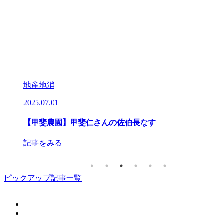
地産地消
2025.07.01
2
【甲斐農園】甲斐仁さんの佐伯長なす
記事をみる
ピックアップ記事一覧