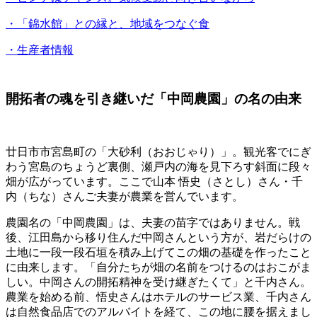
・「錦水館」との縁と、地域をつなぐ食
・生産者情報
開拓者の魂を引き継いだ「中岡農園」の名の由来
廿日市市宮島町の「大砂利（おおじゃり）」。観光客でにぎ
わう宮島のちょうど裏側、瀬戸内の海を見下ろす斜面に段々
畑が広がっています。ここで山本 悟史（さとし）さん・千
内（ちな）さんご夫妻が農業を営んでいます。
農園名の「中岡農園」は、夫妻の苗字ではありません。戦
後、江田島から移り住んだ中岡さんという方が、岩だらけの
土地に一段一段石垣を積み上げてこの畑の基礎を作ったこと
に由来します。「自分たちが畑の名前をつけるのはおこがま
しい。中岡さんの開拓精神を受け継ぎたくて」と千内さん。
農業を始める前、悟史さんはホテルのサービス業、千内さん
は自然食品店でのアルバイトを経て、この地に腰を据えまし