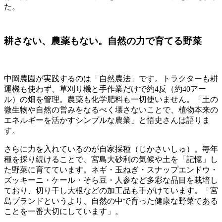
た。
耕さない、農薬もない。自然の力で育てる野菜
中岡農園が実践するのは「自然農法」です。トラクターも耕
運機も使わず、草刈り機と手作業だけで約4反（約40アー
ル）の畑を管理。農薬も化学肥料も一切使いません。「土の
微生物や自然の営みをなるべく壊さないことで、植物本来の
エネルギーを活かすシンプルな農業」と悟史さんは語りま
す。
さらに力を入れているのが自家採種（じかさいしゅ）。毎年
種を採り続けることで、宮島大砂利の気候や土を「記憶」し
た野菜に育てています。ネギ・玉ねぎ・スナップエンドウ・
ズッキーニ・ケール・そら豆・人参など多彩な品目を栽培し
ており、切り干し大根などの加工品も手がけています。「宮
島ブランドというより、自然の中で育った健康な野菜である
ことを一番大切にしています」。