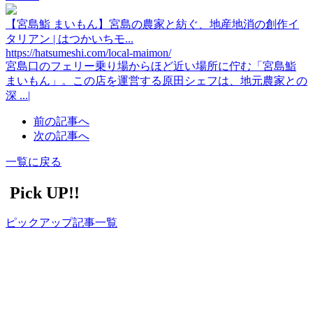
【宮島鮨 まいもん】宮島の農家と紡ぐ、地産地消の創作イ
タリアン | はつかいちモ...
https://hatsumeshi.com/local-maimon/
宮島口のフェリー乗り場からほど近い場所に佇む「宮島鮨
まいもん」。この店を運営する原田シェフは、地元農家との
深 ...|
前の記事へ
次の記事へ
一覧に戻る
Pick UP!!
ピックアップ記事一覧