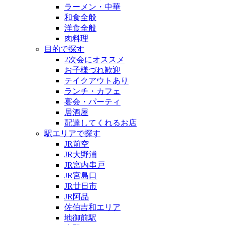
ラーメン・中華
和食全般
洋食全般
肉料理
目的で探す
2次会にオススメ
お子様づれ歓迎
テイクアウトあり
ランチ・カフェ
宴会・パーティ
居酒屋
配達してくれるお店
駅エリアで探す
JR前空
JR大野浦
JR宮内串戸
JR宮島口
JR廿日市
JR阿品
佐伯吉和エリア
地御前駅