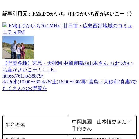
記事引用元：FMはつかいち〈はつかいち産がさいこー！〉
FMはつかいち76.1MHz | 廿日市・広島西部地域のコミュ
ニティFM
【野菜各種】宮島・大砂利 中岡農園の山本さん〈はつかい
ち産がさいこー！〉 | F...
https://761.jp/38879/
4/23(水)10:00〜30 4/26(土)16:00〜30(再) 宮島・大砂利(真裏)で
たくさんのお野菜を
中岡農園 山本悟史さん・
生産者名
千内さん