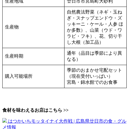
生産地域
廿日市市宮島町大砂利
自然農法野菜（ネギ・玉ね
ぎ・スナップエンドウ・ズ
ッキーニ・ケール・人参 ほ
生産物
か多数）、山菜（ウド・ワ
ラビ・フキ）、花、切り干
し大根（加工品）
通年（品目は季節により異
生産時期
なる）
季節のおまかせ宅配セット
購入可能場所
（現在受付いっぱい）
宮島・錦水館でのお食事
食材を味わえるお店はこちら >>
はつかいちモッタイナイ大作戦 | 広島県廿日市の食・グル
メ情報