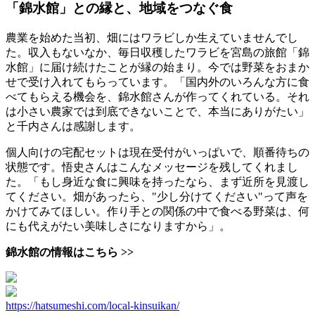
「錦水館」との縁と、地域をつなぐ食
農業を始めた当初、畑にはワラビしか生えていませんでし
た。収入もないなか、毎日収穫したワラビを宮島の旅館「錦
水館」に届け続けたことが縁の始まり。今では野菜をおまか
せで受け入れてもらっています。「国内外のいろんな方に食
べてもらえる機会を、錦水館さんが作ってくれている。それ
は小さい農家では到底できないことで、本当にありがたい」
と千内さんは感謝します。
個人向けの宅配セットは現在受付がいっぱいで、順番待ちの
状態です。悟史さんはこんなメッセージを残してくれまし
た。「もし身近な食に興味を持ったなら、まず近所を見渡し
てください。畑があったら、"少し分けてください"って声を
かけてみてほしい。作り手との関係の中で食べる野菜は、何
にも代えがたい美味しさになりますから」。
錦水館の情報はこちら >>
https://hatsumeshi.com/local-kinsuikan/