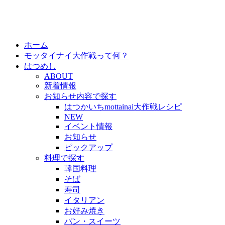
ホーム
モッタイナイ大作戦って何？
はつめし
ABOUT
新着情報
お知らせ内容で探す
はつかいちmottainai大作戦レシピ
NEW
イベント情報
お知らせ
ピックアップ
料理で探す
韓国料理
そば
寿司
イタリアン
お好み焼き
パン・スイーツ