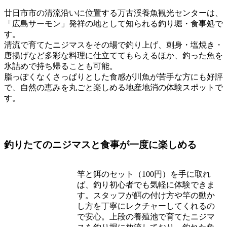
廿日市市の清流沿いに位置する万古渓養魚観光センターは、
「広島サーモン」発祥の地として知られる釣り堀・食事処で
す。
清流で育てたニジマスをその場で釣り上げ、刺身・塩焼き・
唐揚げなど多彩な料理に仕立ててもらえるほか、釣った魚を
氷詰めで持ち帰ることも可能。
脂っぽくなくさっぱりとした食感が川魚が苦手な方にも好評
で、自然の恵みを丸ごと楽しめる地産地消の体験スポットで
す。
釣りたてのニジマスと食事が一度に楽しめる
竿と餌のセット（100円）を手に取れ
ば、釣り初心者でも気軽に体験できま
す。スタッフが餌の付け方や竿の動か
し方を丁寧にレクチャーしてくれるの
で安心。上段の養殖池で育てたニジマ