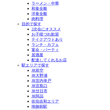
ラーメン・中華
和食全般
洋食全般
肉料理
目的で探す
2次会にオススメ
お子様づれ歓迎
テイクアウトあり
ランチ・カフェ
宴会・パーティ
居酒屋
配達してくれるお店
駅エリアで探す
JR前空
JR大野浦
JR宮内串戸
JR宮島口
JR廿日市
JR阿品
佐伯吉和エリア
地御前駅