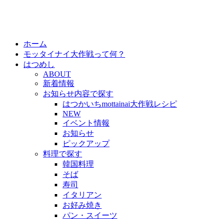
ホーム
モッタイナイ大作戦って何？
はつめし
ABOUT
新着情報
お知らせ内容で探す
はつかいちmottainai大作戦レシピ
NEW
イベント情報
お知らせ
ピックアップ
料理で探す
韓国料理
そば
寿司
イタリアン
お好み焼き
パン・スイーツ