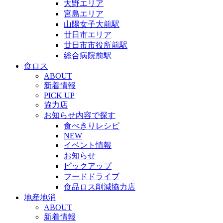
大野エリア
宮島エリア
山陽女子大前駅
廿日市エリア
廿日市市役所前駅
総合病院前駅
食ロス
ABOUT
新着情報
PICK UP
協力店
お知らせ内容で探す
食べきりレシピ
NEW
イベント情報
お知らせ
ピックアップ
フードドライブ
食品ロス削減協力店
地産地消
ABOUT
新着情報