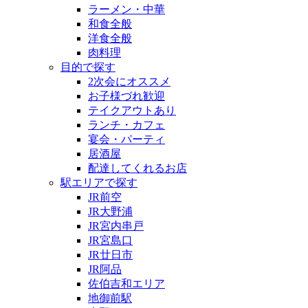
ラーメン・中華
和食全般
洋食全般
肉料理
目的で探す
2次会にオススメ
お子様づれ歓迎
テイクアウトあり
ランチ・カフェ
宴会・パーティ
居酒屋
配達してくれるお店
駅エリアで探す
JR前空
JR大野浦
JR宮内串戸
JR宮島口
JR廿日市
JR阿品
佐伯吉和エリア
地御前駅