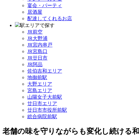
宴会・パーティ
居酒屋
配達してくれるお店
駅エリアで探す
JR前空
JR大野浦
JR宮内串戸
JR宮島口
JR廿日市
JR阿品
佐伯吉和エリア
地御前駅
大野エリア
宮島エリア
山陽女子大前駅
廿日市エリア
廿日市市役所前駅
総合病院前駅
老舗の味を守りながらも変化し続ける和