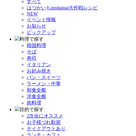
すべて
はつかいちmottainai大作戦レシピ
NEW
イベント情報
お知らせ
ピックアップ
料理で探す
韓国料理
そば
寿司
イタリアン
お好み焼き
パン・スイーツ
ラーメン・中華
和食全般
洋食全般
肉料理
目的で探す
2次会にオススメ
お子様づれ歓迎
テイクアウトあり
ランチ・カフェ