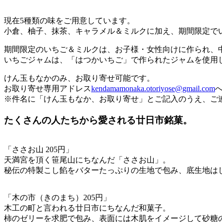
現在5種類の味をご用意しています。
小倉、柚子、抹茶、キャラメル＆ミルクに加え、期間限定で
期間限定のいちご＆ミルクは、お子様・女性向けに作られ、
いちごジャムは、「はつかいちご」で作られたジャムを使用し
けん玉もなかのみ、お取り寄せ可能です。
お取り寄せ専用アドレス
kendamamonaka.otoriyose@gmail.com
※件名に「けん玉もなか、お取り寄せ」とご記入のうえ、ご
たくさんの人たちから愛される廿日市銘菓。
「ささお山 205円」
天満宮を頂く笹尾山にちなんだ「ささお山」。
秘伝の特製こし餡をバターたっぷりの生地で包み、底生地は
「木の市（きのまち）205円」
木工の町と言われる廿日市にちなんだ和菓子。
柿のゼリーを求肥で包み、表面には木肌をイメージして砂糖