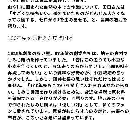
した持続可能な農業を実践しています。
山や川に囲まれた自然の中での作業について、田口さんは
「すごく気持ちいい。種をまいたものがどんどん大きくな
って収穫する、ゼロから1を生み出せる」と、農業の魅力を
語ります。
100年先を見据えた原点回帰
1925年創業の藤い屋。97年前の創業当初は、地元の食材で
もみじ饅頭を作っていました。「昔はこの辺りでも小豆や
小麦を作っていたと、お年寄りの方から聞いて。当時の味を
再現してみたい」という純粋な好奇心が、小豆栽培のきっ
かけでした。しかし、藤井社長の思いはそれだけではあり
ません。「100年先もこの小豆が手に入れられるかわからな
い。もみじ饅頭を作り続けるために、身近な場所で原材料
を確保できる土台作りが必要」と語ります。地元産の小豆
で作られたもみじ饅頭は「優しい味」として、多くのファ
ンに愛されています。農業がもたらす心の安定と、未来への
布石が、この小さな畑には詰まっています。