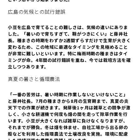
広島の気候との試行錯誤
小豆を広島で育てることの難しさは、気候の違いにありま
した。「暑いので育ちすぎて、鞘がつきにくい」と藤井社
長。種まきの時期をわずか2週間ずらすだけで生育が大きく
変わるため、この地域に最適なタイミングを見極めること
が非常に難しいといいます。特に梅雨時期の種まきはタイ
ミングが命。4年間の試行錯誤を重ね、今では栽培方法を確
立しつつあります。
真夏の暑さと循環農法
「一番の苦労は、暑い時期に作業しないといけないこと」
と藤井社長。7月の種まきから8月の生育期まで、真夏の炎
天下での作業が続きます。発芽後1ヶ月は雑草との競争が激
しく、小さな耕運機で何度も畑の間を走って除草作業を行
います。小豆が大きくなれば雑草に負けなくなりますが、
それまでが勝負。冬は畑を休ませ、自社工場から出る卵の
殻などを利用した循環農法で土壌改良を実施。環境に配慮