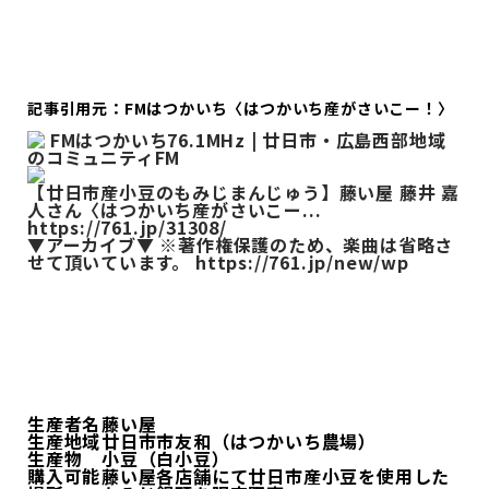
記事引用元：FMはつかいち〈はつかいち産がさいこー！〉
FMはつかいち76.1MHz | 廿日市・広島西部地域
のコミュニティFM
【廿日市産小豆のもみじまんじゅう】藤い屋 藤井 嘉
人さん〈はつかいち産がさいこー...
https://761.jp/31308/
▼アーカイブ▼ ※著作権保護のため、楽曲は省略さ
せて頂いています。 https://761.jp/new/wp
生産者名
藤い屋
生産地域
廿日市市友和（はつかいち農場）
生産物
小豆（白小豆）
購入可能
藤い屋各店舗にて廿日市産小豆を使用した