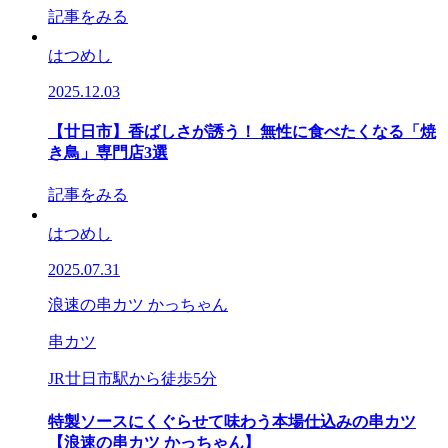
記事をみる
はつめし
2025.12.03
【廿⽇市】香ばしさが誘う！ 無性に⾷べたくなる「焼
き鳥」専門店3選
記事をみる
はつめし
2025.07.31
浪速の串カツ かっちゃん
串カツ
JR廿日市駅から徒歩5分
特製ソースにくぐらせて味わう本場仕込みの串カツ
【浪速の串カツ かっちゃん】