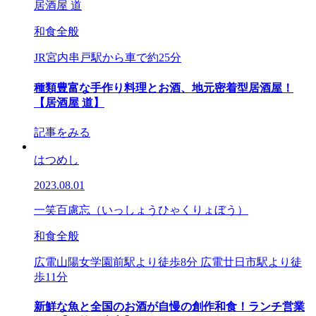
居酒屋 道
和食全般
JR宮内串戸駅から車で約25分
種類豊富な手作り料理とお酒、地元密着型居酒屋！
【居酒屋 道】
記事をみる
はつめし
2023.08.01
一笑百慮忘（いっしょうひゃくりょぼう）
和食全般
広電山陽女学園前駅より徒歩8分 広電廿日市駅より徒
歩11分
新鮮な魚と全国のお酒が自慢の創作和食！ランチ営業