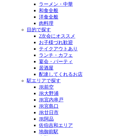
ラーメン・中華
和食全般
洋食全般
肉料理
目的で探す
2次会にオススメ
お子様づれ歓迎
テイクアウトあり
ランチ・カフェ
宴会・パーティ
居酒屋
配達してくれるお店
駅エリアで探す
JR前空
JR大野浦
JR宮内串戸
JR宮島口
JR廿日市
JR阿品
佐伯吉和エリア
地御前駅