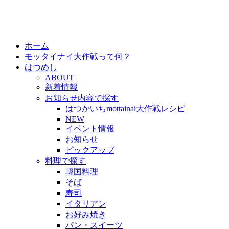
ホーム
モッタイナイ大作戦って何？
はつめし
ABOUT
新着情報
お知らせ内容で探す
はつかいちmottainai大作戦レシピ
NEW
イベント情報
お知らせ
ピックアップ
料理で探す
韓国料理
そば
寿司
イタリアン
お好み焼き
パン・スイーツ