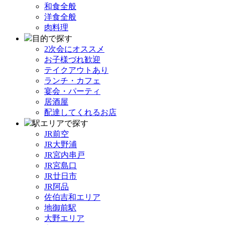
和食全般
洋食全般
肉料理
目的で探す
2次会にオススメ
お子様づれ歓迎
テイクアウトあり
ランチ・カフェ
宴会・パーティ
居酒屋
配達してくれるお店
駅エリアで探す
JR前空
JR大野浦
JR宮内串戸
JR宮島口
JR廿日市
JR阿品
佐伯吉和エリア
地御前駅
大野エリア