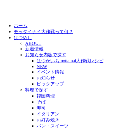
ホーム
モッタイナイ大作戦って何？
はつめし
ABOUT
新着情報
お知らせ内容で探す
はつかいちmottainai大作戦レシピ
NEW
イベント情報
お知らせ
ピックアップ
料理で探す
韓国料理
そば
寿司
イタリアン
お好み焼き
パン・スイーツ