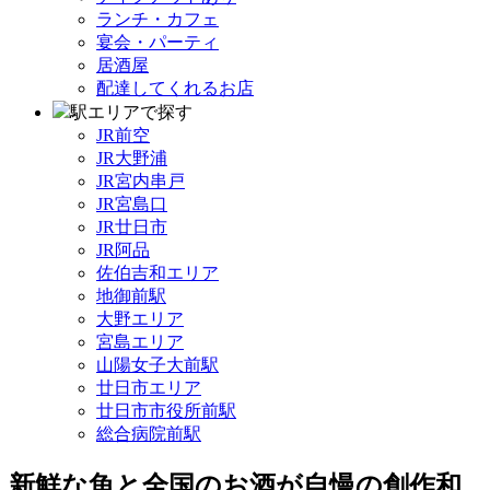
ランチ・カフェ
宴会・パーティ
居酒屋
配達してくれるお店
駅エリアで探す
JR前空
JR大野浦
JR宮内串戸
JR宮島口
JR廿日市
JR阿品
佐伯吉和エリア
地御前駅
大野エリア
宮島エリア
山陽女子大前駅
廿日市エリア
廿日市市役所前駅
総合病院前駅
新鮮な魚と全国のお酒が自慢の創作和