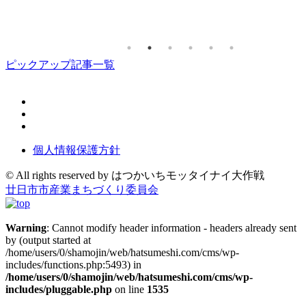
ピックアップ記事一覧
個人情報保護方針
© All rights reserved by ︎はつかいちモッタイナイ大作戦
廿日市市産業まちづくり委員会
Warning
: Cannot modify header information - headers already sent
by (output started at
/home/users/0/shamojin/web/hatsumeshi.com/cms/wp-
includes/functions.php:5493) in
/home/users/0/shamojin/web/hatsumeshi.com/cms/wp-
includes/pluggable.php
on line
1535