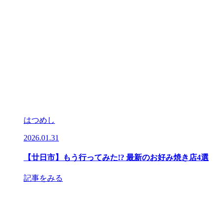
はつめし
2025.12.26
き店4選
【廿日市】けん玉商店街にあるお店を“ちょい飲み”
めぐろう！
記事をみる