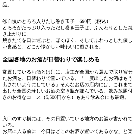
品。
④自慢のとろろ入りだし巻き玉子 690円（税込）
とろろがたっぷり入っただし巻き玉子は、ふんわりとした焼
き上がりに。
焼きたてを口に運ぶと、ほくほく、そしてふわっとした優し
い食感と、どこか懐かしい味わいに癒される。
全国各地のお酒が日替わりで楽しめる
常置しているお酒とは別に、店主が全国から選んで取り寄せ
たお酒を、日替わりで置いている。「一度出したお酒はもう
出さないようにしている」そんなお店の店内には、これまで
出した全国の珍しいお酒の空き瓶が並んでいる。飲み放題付
きのお得なコース（5,500円から）もあり飲み会にも最適。
入口のすぐ横には、その日置いている地方のお酒が書かれて
いる。
お店に入る前に「今日はどこのお酒が置いてあるかな」と楽