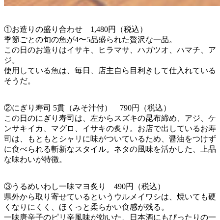
①お造りの盛り合わせ 1,480円（税込）
季節ごとの旬の魚が4〜5品盛られた贅沢な一品。
この日のお造りはイサキ、ヒラマサ、ハガツオ、ハマチ、ア
ジ。
使用している魚は、毎日、店主自ら目利きして仕入れている
そうだ。
②にぎり寿司 5貫（みそ汁付） 790円（税込）
この日のにぎり寿司は、左からスズキの昆布締め、アジ、ケ
ンサキイカ、マグロ、イサキの炙り。お店で出しているお寿
司は、もともとシャリに味がついているため、醤油をつけず
に食べられる斬新なスタイル。ネタの風味を活かした、上品
な味わいが特徴。
③うるめいわし一味マヨ炙り 490円（税込）
県外から取り寄せているというウルメイワシは、焼いても硬
くなりにくく、ほくっと柔らかい食感が残る。
一味唐辛子のピリ辛風味が効いた、日本酒にもぴったりの一