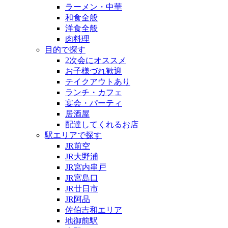
ラーメン・中華
和食全般
洋食全般
肉料理
目的で探す
2次会にオススメ
お子様づれ歓迎
テイクアウトあり
ランチ・カフェ
宴会・パーティ
居酒屋
配達してくれるお店
駅エリアで探す
JR前空
JR大野浦
JR宮内串戸
JR宮島口
JR廿日市
JR阿品
佐伯吉和エリア
地御前駅