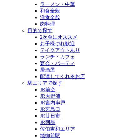
ラーメン・中華
和食全般
洋食全般
肉料理
目的で探す
2次会にオススメ
お子様づれ歓迎
テイクアウトあり
ランチ・カフェ
宴会・パーティ
居酒屋
配達してくれるお店
駅エリアで探す
JR前空
JR大野浦
JR宮内串戸
JR宮島口
JR廿日市
JR阿品
佐伯吉和エリア
地御前駅