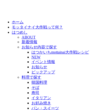
ホーム
モッタイナイ大作戦って何？
はつめし
ABOUT
新着情報
お知らせ内容で探す
はつかいちmottainai大作戦レシピ
NEW
イベント情報
お知らせ
ピックアップ
料理で探す
韓国料理
そば
寿司
イタリアン
お好み焼き
パン・スイーツ