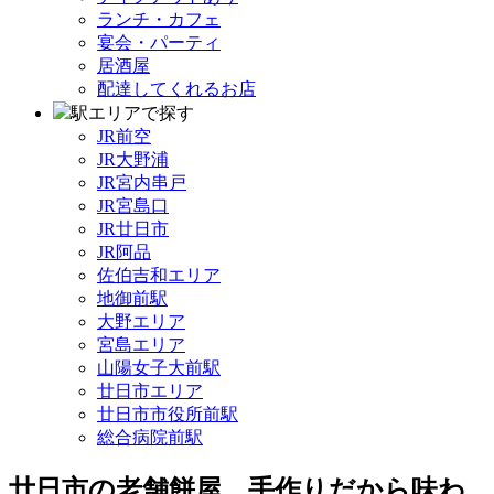
ランチ・カフェ
宴会・パーティ
居酒屋
配達してくれるお店
駅エリアで探す
JR前空
JR大野浦
JR宮内串戸
JR宮島口
JR廿日市
JR阿品
佐伯吉和エリア
地御前駅
大野エリア
宮島エリア
山陽女子大前駅
廿日市エリア
廿日市市役所前駅
総合病院前駅
廿日市の老舗餅屋 手作りだから味わ