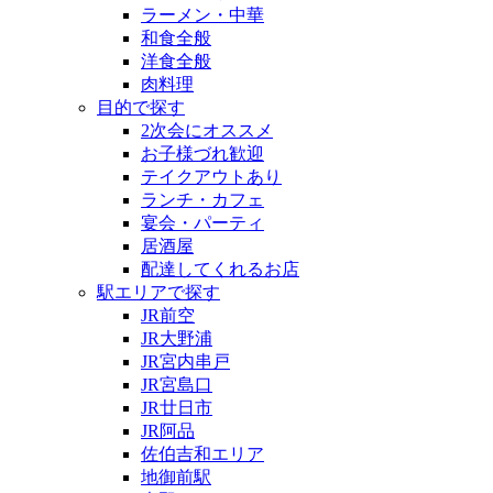
ラーメン・中華
和食全般
洋食全般
肉料理
目的で探す
2次会にオススメ
お子様づれ歓迎
テイクアウトあり
ランチ・カフェ
宴会・パーティ
居酒屋
配達してくれるお店
駅エリアで探す
JR前空
JR大野浦
JR宮内串戸
JR宮島口
JR廿日市
JR阿品
佐伯吉和エリア
地御前駅