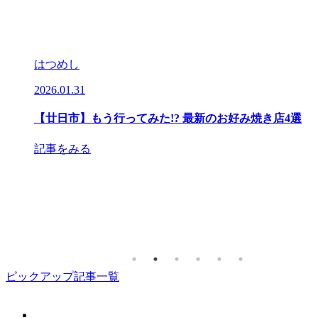
はつめし
2026.01.31
2
いお店
【廿日市】もう⾏ってみた!? 最新のお好み焼き店4選
記事をみる
ピックアップ記事一覧