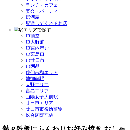
ランチ・カフェ
宴会・パーティ
居酒屋
配達してくれるお店
駅エリアで探す
JR前空
JR大野浦
JR宮内串戸
JR宮島口
JR廿日市
JR阿品
佐伯吉和エリア
地御前駅
大野エリア
宮島エリア
山陽女子大前駅
廿日市エリア
廿日市市役所前駅
総合病院前駅
熱々鉄板にふんわりお好み焼き おしゃ