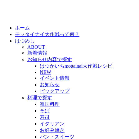
ホーム
モッタイナイ大作戦って何？
はつめし
ABOUT
新着情報
お知らせ内容で探す
はつかいちmottainai大作戦レシピ
NEW
イベント情報
お知らせ
ピックアップ
料理で探す
韓国料理
そば
寿司
イタリアン
お好み焼き
パン・スイーツ