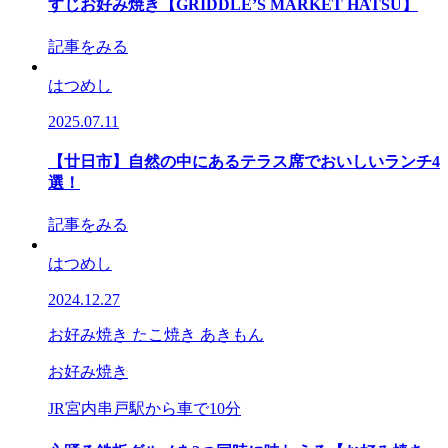
すじお好み焼き【GRIDDLE’S MARKET HATSU】
記事をみる
はつめし
2025.07.11
【廿日市】自然の中にあるテラス席でおいしいランチ4
選！
記事をみる
はつめし
2024.12.27
お好み焼き たこ焼き あきもん
お好み焼き
JR宮内串戸駅から車で10分