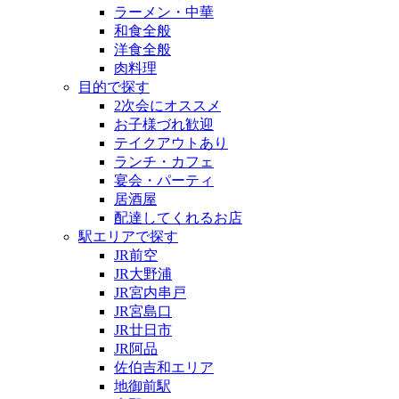
ラーメン・中華
和食全般
洋食全般
肉料理
目的で探す
2次会にオススメ
お子様づれ歓迎
テイクアウトあり
ランチ・カフェ
宴会・パーティ
居酒屋
配達してくれるお店
駅エリアで探す
JR前空
JR大野浦
JR宮内串戸
JR宮島口
JR廿日市
JR阿品
佐伯吉和エリア
地御前駅