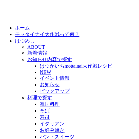
ホーム
モッタイナイ大作戦って何？
はつめし
ABOUT
新着情報
お知らせ内容で探す
はつかいちmottainai大作戦レシピ
NEW
イベント情報
お知らせ
ピックアップ
料理で探す
韓国料理
そば
寿司
イタリアン
お好み焼き
パン・スイーツ