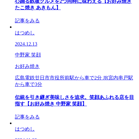
心踊る鉄板グルメを2つ同時に味わえる【お好み焼き
たこ焼き あきもん】
記事をみる
はつめし
2024.12.13
中野家 笑顔
お好み焼き
広島電鉄廿日市市役所前駅から車で2分 JR宮内串戸駅
から車で3分
伝統を引き継ぎ美味しさを追求。笑顔あふれる店を目
指す【お好み焼き 中野家 笑顔】
記事をみる
はつめし