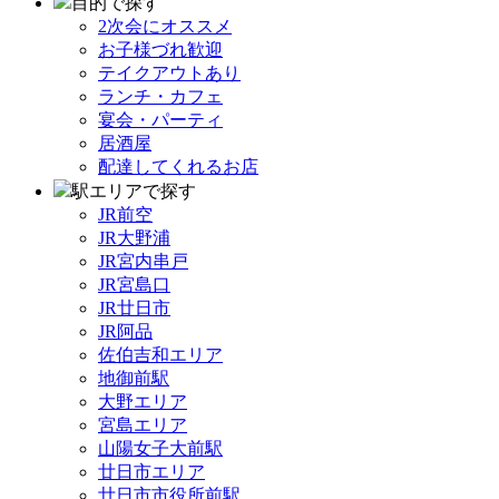
目的で探す
2次会にオススメ
お子様づれ歓迎
テイクアウトあり
ランチ・カフェ
宴会・パーティ
居酒屋
配達してくれるお店
駅エリアで探す
JR前空
JR大野浦
JR宮内串戸
JR宮島口
JR廿日市
JR阿品
佐伯吉和エリア
地御前駅
大野エリア
宮島エリア
山陽女子大前駅
廿日市エリア
廿日市市役所前駅