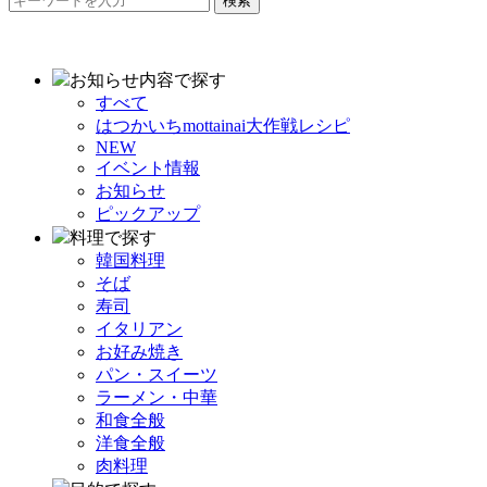
検索
お知らせ内容で探す
すべて
はつかいちmottainai大作戦レシピ
NEW
イベント情報
お知らせ
ピックアップ
料理で探す
韓国料理
そば
寿司
イタリアン
お好み焼き
パン・スイーツ
ラーメン・中華
和食全般
洋食全般
肉料理