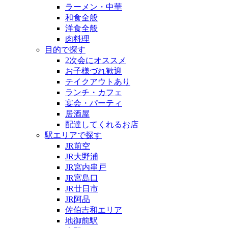
ラーメン・中華
和食全般
洋食全般
肉料理
目的で探す
2次会にオススメ
お子様づれ歓迎
テイクアウトあり
ランチ・カフェ
宴会・パーティ
居酒屋
配達してくれるお店
駅エリアで探す
JR前空
JR大野浦
JR宮内串戸
JR宮島口
JR廿日市
JR阿品
佐伯吉和エリア
地御前駅