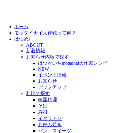
ホーム
モッタイナイ大作戦って何？
はつめし
ABOUT
新着情報
お知らせ内容で探す
はつかいちmottainai大作戦レシピ
NEW
イベント情報
お知らせ
ピックアップ
料理で探す
韓国料理
そば
寿司
イタリアン
お好み焼き
パン・スイーツ