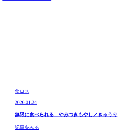
食ロス
2026.01.24
2
無限に食べられる やみつきもやし／きゅうり
記事をみる