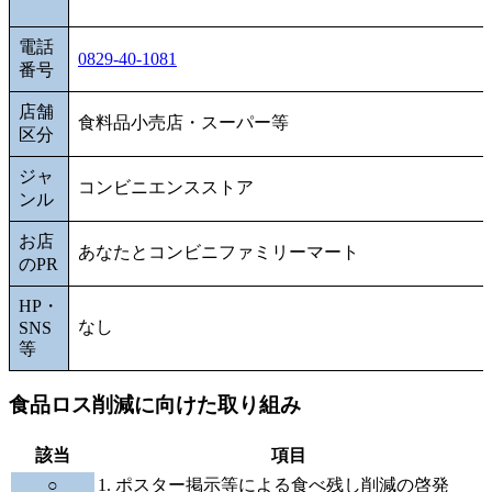
電話
0829-40-1081
番号
店舗
食料品小売店・スーパー等
区分
ジャ
コンビニエンスストア
ンル
お店
あなたとコンビニファミリーマート
のPR
HP・
なし
SNS
等
食品ロス削減に向けた取り組み
該当
項目
○
1. ポスター掲示等による食べ残し削減の啓発